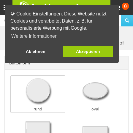
Wa
0
🍪 Cookie Einstellungen. Diese Website nutzt
Cookies und verarbeitet Daten, z. B. für
personalisierte Werbung mit Google.
Buttons erstellen
Buttons mit Druckknopf
Weitere Informationen
Button mit Druckknopf
Ablehnen
Akzeptieren
Buttonform
rund
oval