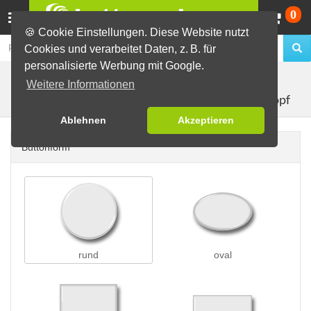
Wa
0
🍪 Cookie Einstellungen. Diese Website nutzt
Cookies und verarbeitet Daten, z. B. für
personalisierte Werbung mit Google.
Buttons erstellen
Buttons mit Druckknopf
Weitere Informationen
Button mit Druckknopf
Ablehnen
Akzeptieren
Buttonform
rund
oval