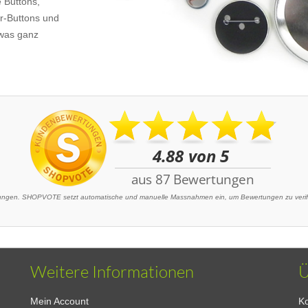
e Buttons,
or-Buttons und
twas ganz
gen. SHOPVOTE setzt automatische und manuelle Massnahmen ein, um Bewertungen zu verifiz
Weitere Informationen
Ü
Mein Account
Ko