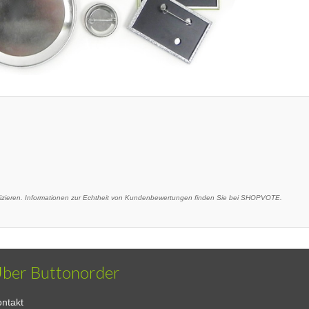
ieren. Informationen zur Echtheit von Kundenbewertungen finden Sie bei SHOPVOTE.
ber Buttonorder
ntakt