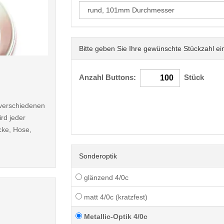
Bitte geben Sie Ihre gewünschte Stückzahl ei
< /picture>
Anzahl Buttons:
Stück
n verschiedenen
rd jeder
cke, Hose,
Sonderoptik
glänzend 4/0c
matt 4/0c (kratzfest)
Metallic-Optik 4/0c