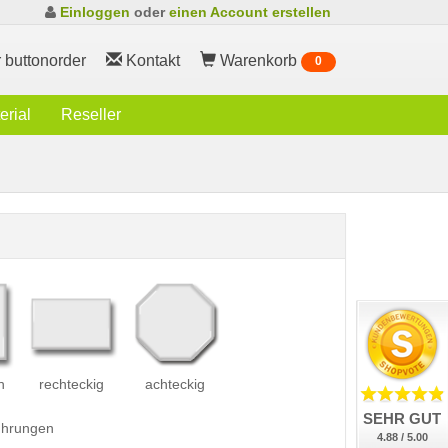
Einloggen
oder
einen Account erstellen
 buttonorder
Kontakt
Warenkorb
0
rial
Reseller
h
rechteckig
achteckig
SEHR GUT
führungen
4.88 / 5.00