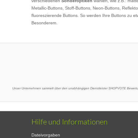
verschiedenen
Sonderoptiken
wählen, wie z.B.: matt
Metallic-Buttons, Stoff-Buttons, Neon-Buttons, Reflekt
fluoreszierende Buttons. So werden Ihre Buttons zu e
Besonderem.
Unser Unternehmen sammelt über den unabhängigen Dienstleister SHOPVOTE Bewertun
Hilfe und Informationen
Dateivorgaben