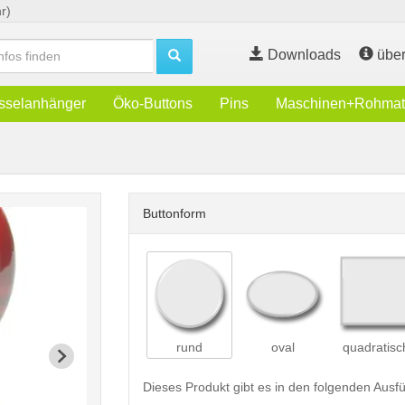
r)
Downloads
über
sselanhänger
Öko-Buttons
Pins
Maschinen+Rohmate
Buttonform
rund
oval
quadratisc
Dieses Produkt gibt es in den folgenden Aus