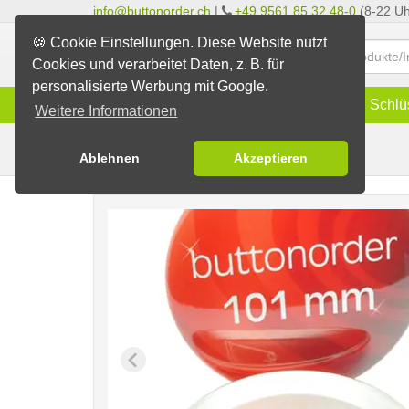
info@buttonorder.ch
|
+49 9561 85 32 48-0
(8-22 Uh
🍪 Cookie Einstellungen. Diese Website nutzt
Cookies und verarbeitet Daten, z. B. für
personalisierte Werbung mit Google.
Infos
Buttons
Magnete
Schlü
Weitere Informationen
Nadelbuttons
Buttons erstellen
Ablehnen
Akzeptieren