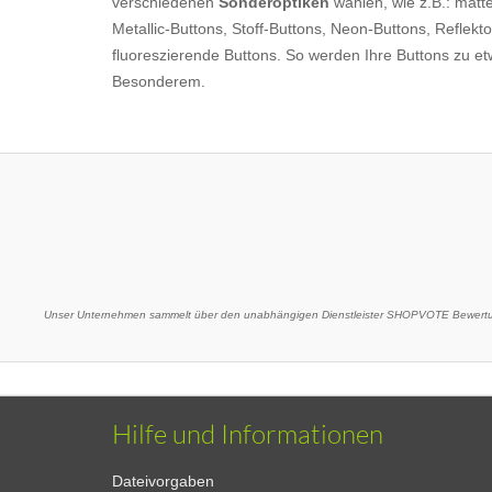
verschiedenen
Sonderoptiken
wählen, wie z.B.: matt
Metallic-Buttons, Stoff-Buttons, Neon-Buttons, Reflekt
fluoreszierende Buttons. So werden Ihre Buttons zu e
Besonderem.
Unser Unternehmen sammelt über den unabhängigen Dienstleister SHOPVOTE Bewertun
Hilfe und Informationen
Dateivorgaben