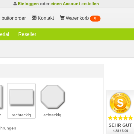
Einloggen
oder
einen Account erstellen
 buttonorder
Kontakt
Warenkorb
0
rial
Reseller
h
rechteckig
achteckig
SEHR GUT
führungen
4.88 / 5.00