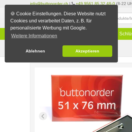
info@buttonorder.ch
|
+49 9561 85 32 48-0
(8-22 Uh
🍪 Cookie Einstellungen. Diese Website nutzt
Cookies und verarbeitet Daten, z. B. für
personalisierte Werbung mit Google.
Infos
Buttons
Magnete
Schlü
Weitere Informationen
Nadelbuttons
Buttons erstellen
Ablehnen
Akzeptieren