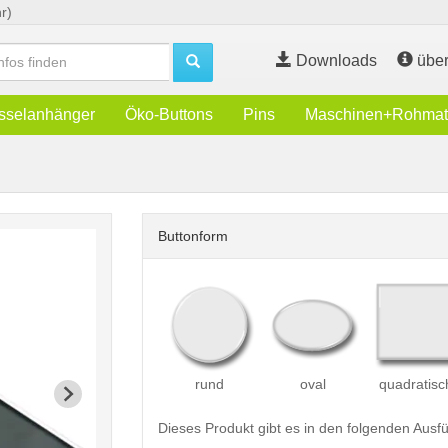
r)
Downloads
über
sselanhänger
Öko-Buttons
Pins
Maschinen+Rohmate
Buttonform
rund
oval
quadratisc
Dieses Produkt gibt es in den folgenden Aus