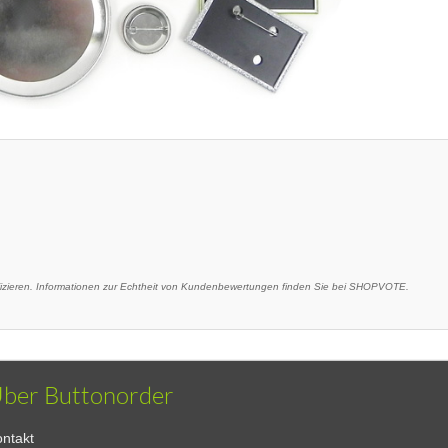
ieren. Informationen zur Echtheit von Kundenbewertungen finden Sie bei SHOPVOTE.
ber Buttonorder
ntakt