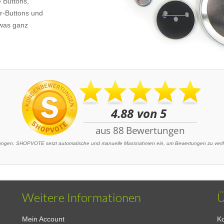
e Buttons,
or-Buttons und
twas ganz
gen. SHOPVOTE setzt automatische und manuelle Massnahmen ein, um Bewertungen zu verifiz
Weitere Informationen
Ü
Mein Account
Ko