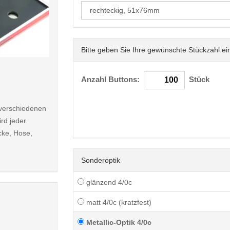
Bitte geben Sie Ihre gewünschte Stückzahl ei
< /picture>
Anzahl Buttons:
Stück
n verschiedenen
rd jeder
cke, Hose,
Sonderoptik
glänzend 4/0c
matt 4/0c (kratzfest)
Metallic-Optik 4/0c