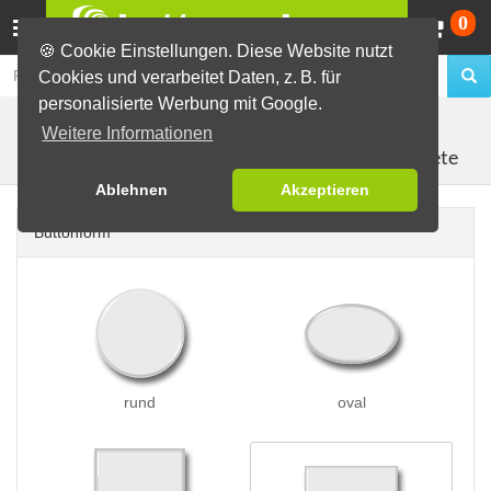
Wa
0
🍪 Cookie Einstellungen. Diese Website nutzt
Cookies und verarbeitet Daten, z. B. für
personalisierte Werbung mit Google.
Buttons erstellen
Magnetbuttons
Weitere Informationen
Kühlschrankmagnete
Ablehnen
Akzeptieren
Buttonform
rund
oval