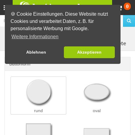
Wa
0
🍪 Cookie Einstellungen. Diese Website nutzt
Cookies und verarbeitet Daten, z. B. für
personalisierte Werbung mit Google.
Buttons erstellen
Magnetbuttons
Weitere Informationen
Kühlschrankmagnete
Ablehnen
Akzeptieren
Buttonform
rund
oval