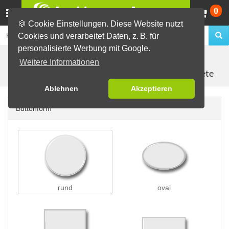
Wa
0
🍪 Cookie Einstellungen. Diese Website nutzt
Cookies und verarbeitet Daten, z. B. für
personalisierte Werbung mit Google.
Buttons erstellen
Magnetbuttons
Weitere Informationen
Kühlschrankmagnete
Ablehnen
Akzeptieren
Buttonform
rund
oval