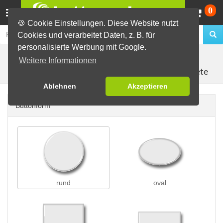
Wa
0
🍪 Cookie Einstellungen. Diese Website nutzt
Cookies und verarbeitet Daten, z. B. für
personalisierte Werbung mit Google.
Buttons erstellen
Magnetbuttons
Weitere Informationen
Kühlschrankmagnete
Ablehnen
Akzeptieren
Buttonform
rund
oval