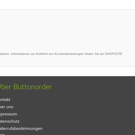
ieren. Informationen zur Echtheit von Kundenbewertungen finden Sie bei SHOPVOTE.
ber Buttonorder
ntakt
ber uns
mpressum
atenschutz
iderrufsbestimmungen