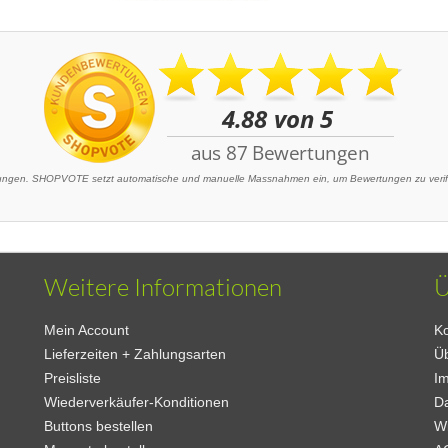
gen. SHOPVOTE setzt automatische und manuelle Massnahmen ein, um Bewertungen zu verifiz
Weitere Informationen
Ü
Mein Account
Ko
Lieferzeiten + Zahlungsarten
Ü
Preisliste
I
Wiederverkäufer-Konditionen
D
Buttons bestellen
W