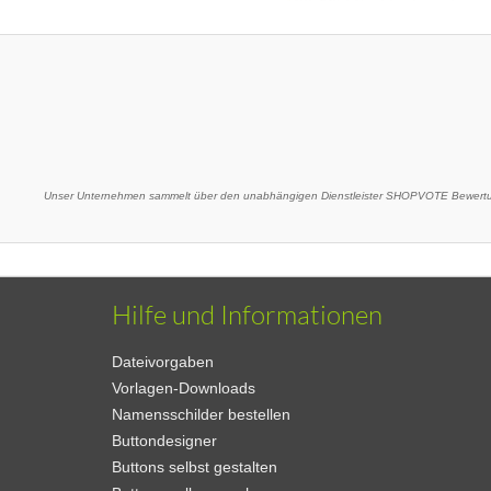
Unser Unternehmen sammelt über den unabhängigen Dienstleister SHOPVOTE Bewertun
Hilfe und Informationen
Dateivorgaben
Vorlagen-Downloads
Namensschilder bestellen
Buttondesigner
Buttons selbst gestalten