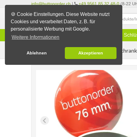
info@buttonorder.ch
|
+49 9561 85 32 48-0
(8-22 Uh
🍪 Cookie Einstellungen. Diese Website nutzt
Cookies und verarbeitet Daten, z. B. für
personalisierte Werbung mit Google.
Infos
Buttons
Magnete
Schlü
Weitere Informationen
Kühlschran
Buttons erstellen
Magnetbuttons
Ablehnen
Akzeptieren