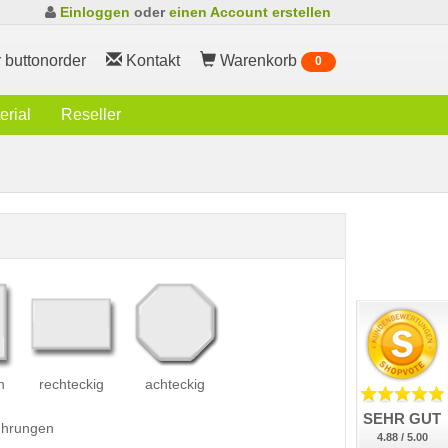
Einloggen
oder
einen Account erstellen
 buttonorder
Kontakt
Warenkorb
0
rial
Reseller
h
rechteckig
achteckig
SEHR GUT
führungen
4.88 / 5.00