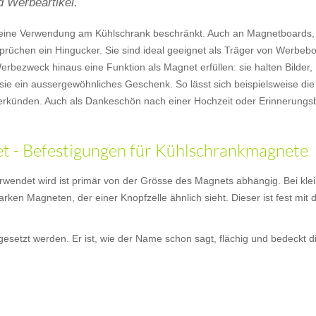
 Werbeartikel.
uf eine Verwendung am Kühlschrank beschränkt. Auch an Magnetboards
prüchen ein Hingucker. Sie sind ideal geeignet als Träger von Werbebo
bezweck hinaus eine Funktion als Magnet erfüllen: sie halten Bilder,
sie ein aussergewöhnliches Geschenk. So lässt sich beispielsweise di
rkünden. Auch als Dankeschön nach einer Hochzeit oder Erinnerungsb
 - Befestigungen für Kühlschrankmagnete
wendet wird ist primär von der Grösse des Magnets abhängig. Bei kle
tarken Magneten, der einer Knopfzelle ähnlich sieht. Dieser ist fest m
esetzt werden. Er ist, wie der Name schon sagt, flächig und bedeckt 