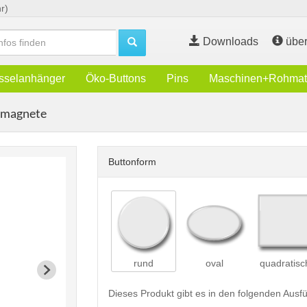
r)
Downloads
über
sselanhänger
Öko-Buttons
Pins
Maschinen+Rohmate
kmagnete
Buttonform
rund
oval
quadratisc
Dieses Produkt gibt es in den folgenden Aus