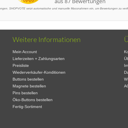
gen. SHOPVOTE setzt automatische und manuelle Massnahmen ein, um Bewertungen zu verifiz
Weitere Informationen
Ü
Mein Account
Ko
Lieferzeiten + Zahlungsarten
Ü
Preisliste
I
Wiederverkäufer-Konditionen
D
Buttons bestellen
W
Magnete bestellen
A
Pins bestellen
Öko-Buttons bestellen
Fertig-Sortiment