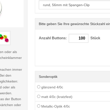
Bitte geben Sie Ihre gewünschte Stückzahl ei
< /picture>
Anzahl Buttons:
Stück
n oder als
dscheinklammer
d machen immer
Bei den
Sonderoptik
lichkeiten:
d oder als
glänzend 4/0c
 werden.
matt 4/0c (kratzfest)
das der Button
chkärtchen oder
Metallic-Optik 4/0c