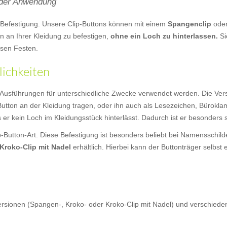
n der Anwendung
l-Befestigung. Unsere Clip-Buttons können mit einem
Spangenclip
ode
n an Ihrer Kleidung zu befestigen,
ohne ein Loch zu hinterlassen.
Si
sen Festen.
lichkeiten
Ausführungen für unterschiedliche Zwecke verwendet werden. Die Ver
tton an der Kleidung tragen, oder ihn auch als Lesezeichen, Bürokl
s er kein Loch im Kleidungsstück hinterlässt. Dadurch ist er besonders
ip-Button-Art. Diese Befestigung ist besonders beliebt bei Namensschi
Kroko-Clip mit Nadel
erhältlich. Hierbei kann der Buttonträger selbst
Versionen (Spangen-, Kroko- oder Kroko-Clip mit Nadel) und verschie