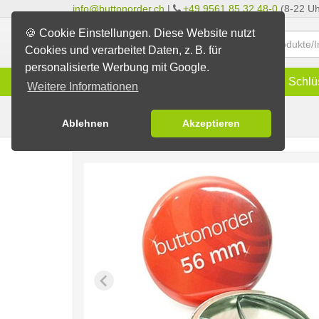
info@buttonorder.ch
|
+49 9561 85 32 48-0
(8-22 Uh
🍪 Cookie Einstellungen. Diese Website nutzt
Cookies und verarbeitet Daten, z. B. für
personalisierte Werbung mit Google.
Infos
Buttons
Magnete
Schlü
Weitere Informationen
Clip-Buttons
Buttons erstellen
Ablehnen
Akzeptieren