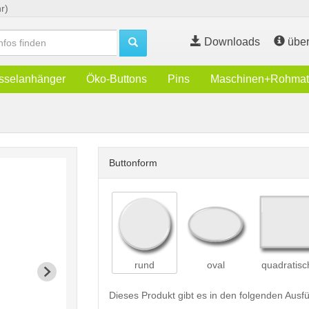
r)
Downloads
über
sselanhänger
Öko-Buttons
Pins
Maschinen+Rohmate
Buttonform
rund
oval
quadratisc
Dieses Produkt gibt es in den folgenden Aus