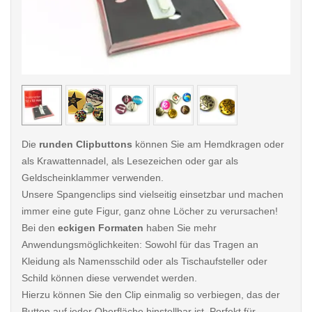
< /picture>
< /pi
Die
runden Clipbuttons
können Sie am Hemdkragen oder
als Krawattennadel, als Lesezeichen oder gar als
Geldscheinklammer verwenden.
Unsere Spangenclips sind vielseitig einsetzbar und machen
immer eine gute Figur, ganz ohne Löcher zu verursachen!
Bei den
eckigen Formaten
haben Sie mehr
Anwendungsmöglichkeiten: Sowohl für das Tragen an
Kleidung als Namensschild oder als Tischaufsteller oder
Schild können diese verwendet werden.
Hierzu können Sie den Clip einmalig so verbiegen, das der
Button auf jeder Oberfläche hinstellbar ist. Perfekt für