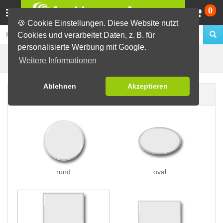
Wa
0
🍪 Cookie Einstellungen. Diese Website nutzt
Cookies und verarbeitet Daten, z. B. für
personalisierte Werbung mit Google.
Clip-Buttons
Buttons erstellen
Weitere Informationen
Ablehnen
Akzeptieren
Buttonform
rund
oval