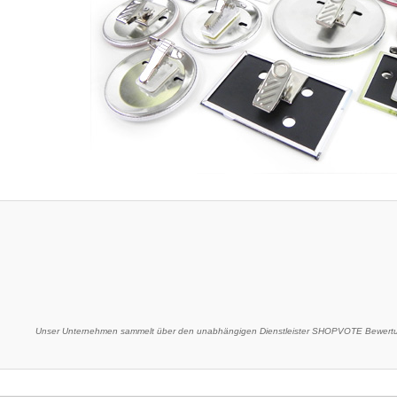
Unser Unternehmen sammelt über den unabhängigen Dienstleister SHOPVOTE Bewertun