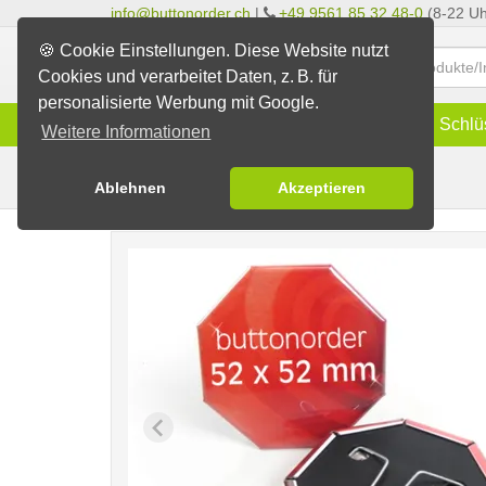
info@buttonorder.ch
|
+49 9561 85 32 48-0
(8-22 Uh
🍪 Cookie Einstellungen. Diese Website nutzt
Cookies und verarbeitet Daten, z. B. für
personalisierte Werbung mit Google.
Infos
Buttons
Magnete
Schlü
Weitere Informationen
Clip-Buttons
Buttons erstellen
Ablehnen
Akzeptieren