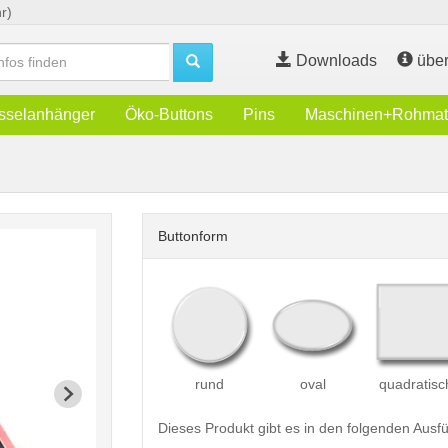
r)
Downloads
über
sselanhänger
Öko-Buttons
Pins
Maschinen+Rohmate
Buttonform
rund
oval
quadratisc
Dieses Produkt gibt es in den folgenden Aus