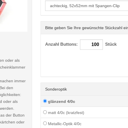
Bitte geben Sie Ihre gewünschte Stückzahl ei
< /picture>
Anzahl Buttons:
Stück
n oder als
dscheinklammer
d machen immer
Bei den
Sonderoptik
lichkeiten:
d oder als
glänzend 4/0c
 werden.
matt 4/0c (kratzfest)
das der Button
chkärtchen oder
Metallic-Optik 4/0c