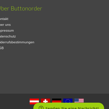
ber Buttonorder
ntakt
ber uns
mpressum
atenschutz
iderrufsbestimmungen
GB