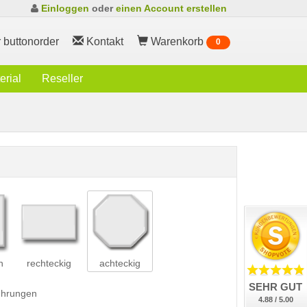
Einloggen
oder
einen Account erstellen
 buttonorder
Kontakt
Warenkorb
0
rial
Reseller
h
rechteckig
achteckig
SEHR GUT
führungen
4.88 / 5.00