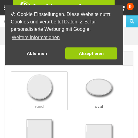
Wa
0
🍪 Cookie Einstellungen. Diese Website nutzt
Cookies und verarbeitet Daten, z. B. für
personalisierte Werbung mit Google.
Buttons mit Saugnapf
Buttons erstellen
Weitere Informationen
Ablehnen
Akzeptieren
Buttonform
rund
oval