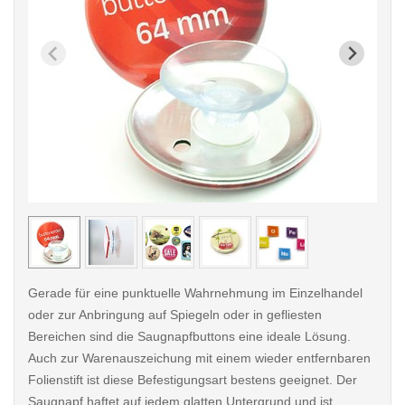
< /picture>
< /pi
Gerade für eine punktuelle Wahrnehmung im Einzelhandel
oder zur Anbringung auf Spiegeln oder in gefliesten
Bereichen sind die Saugnapfbuttons eine ideale Lösung.
Auch zur Warenauszeichung mit einem wieder entfernbaren
Folienstift ist diese Befestigungsart bestens geeignet. Der
Saugnapf haftet auf jedem glatten Untergrund und ist