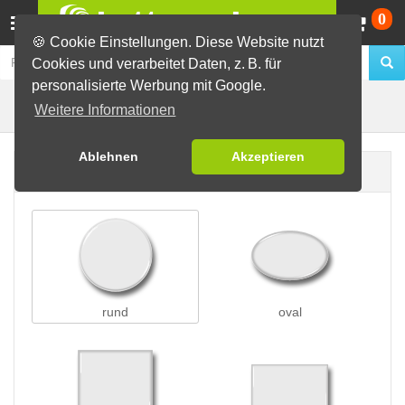
Wa
0
🍪 Cookie Einstellungen. Diese Website nutzt
Cookies und verarbeitet Daten, z. B. für
personalisierte Werbung mit Google.
Butterfly-Buttons
Buttons erstellen
Weitere Informationen
Ablehnen
Akzeptieren
Buttonform
rund
oval