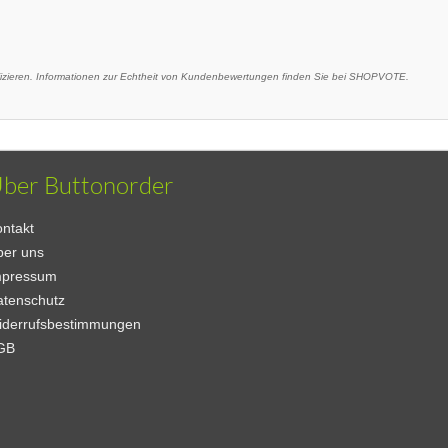
ieren. Informationen zur Echtheit von Kundenbewertungen finden Sie bei SHOPVOTE.
ber Buttonorder
ntakt
ber uns
mpressum
atenschutz
iderrufsbestimmungen
GB