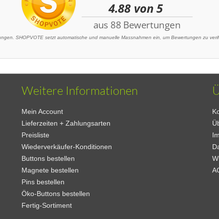
gen. SHOPVOTE setzt automatische und manuelle Massnahmen ein, um Bewertungen zu verifiz
Weitere Informationen
Ü
Mein Account
Ko
Lieferzeiten + Zahlungsarten
Ü
Preisliste
I
Wiederverkäufer-Konditionen
D
Buttons bestellen
W
Magnete bestellen
A
Pins bestellen
Öko-Buttons bestellen
Fertig-Sortiment