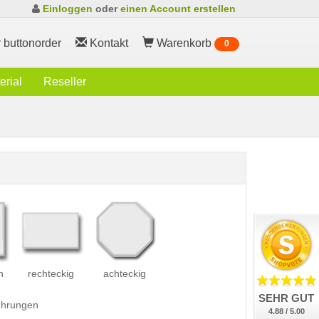
Einloggen
oder
einen Account erstellen
 buttonorder
Kontakt
Warenkorb
0
rial
Reseller
h
rechteckig
achteckig
SEHR GUT
führungen
4.88 / 5.00