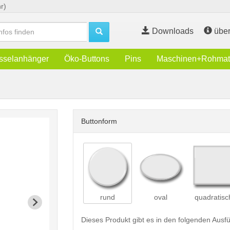
r)
Downloads
über
sselanhänger
Öko-Buttons
Pins
Maschinen+Rohmate
Buttonform
rund
oval
quadratisc
Dieses Produkt gibt es in den folgenden Aus