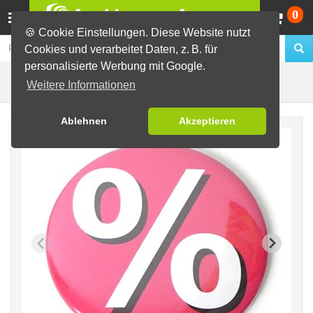
Wa
0
🍪 Cookie Einstellungen. Diese Website nutzt
Cookies und verarbeitet Daten, z. B. für
personalisierte Werbung mit Google.
Sale 2
Fertig-Sortiment
Sale Buttons
Weitere Informationen
Ablehnen
Akzeptieren