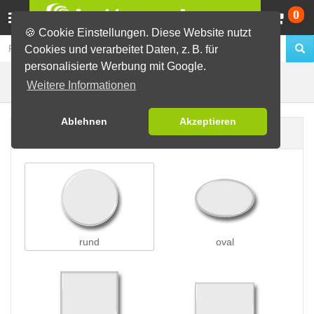
Wa
0
🍪 Cookie Einstellungen. Diese Website nutzt
Cookies und verarbeitet Daten, z. B. für
personalisierte Werbung mit Google.
Ohrringe/Clips
Buttons erstellen
Weitere Informationen
Ablehnen
Akzeptieren
Buttonform
rund
oval