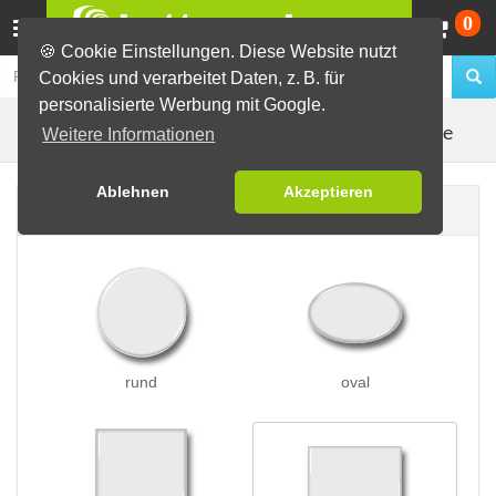
Wa
0
🍪 Cookie Einstellungen. Diese Website nutzt
Cookies und verarbeitet Daten, z. B. für
personalisierte Werbung mit Google.
Kleidungsmagnete
Buttons erstellen
Magnetbuttons
Weitere Informationen
Ablehnen
Akzeptieren
Buttonform
rund
oval