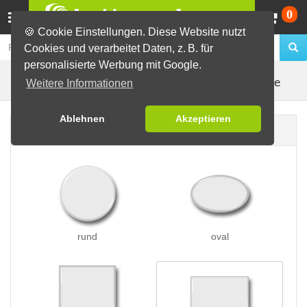
Wa
0
🍪 Cookie Einstellungen. Diese Website nutzt
Cookies und verarbeitet Daten, z. B. für
personalisierte Werbung mit Google.
Kleidungsmagnete
Buttons erstellen
Magnetbuttons
Weitere Informationen
Ablehnen
Akzeptieren
Buttonform
rund
oval