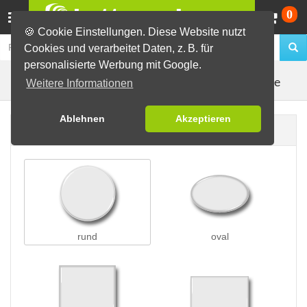
Wa
0
🍪 Cookie Einstellungen. Diese Website nutzt
Cookies und verarbeitet Daten, z. B. für
personalisierte Werbung mit Google.
Kleidungsmagnete
Buttons erstellen
Magnetbuttons
Weitere Informationen
Ablehnen
Akzeptieren
Buttonform
rund
oval