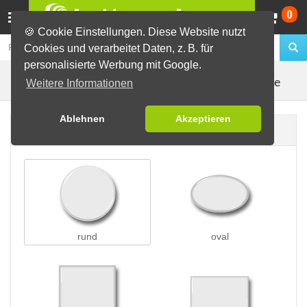
Wa
0
🍪 Cookie Einstellungen. Diese Website nutzt
Cookies und verarbeitet Daten, z. B. für
personalisierte Werbung mit Google.
Kleidungsmagnete
Buttons erstellen
Magnetbuttons
Weitere Informationen
Ablehnen
Akzeptieren
Buttonform
rund
oval