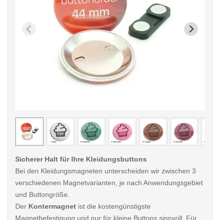
< /picture>
< /pi
Sicherer Halt für Ihre Kleidungsbuttons
Bei den Kleidungsmagneten unterscheiden wir zwischen 3
verschiedenen Magnetvarianten, je nach Anwendungsgebiet
und Buttongröße.
Der
Kontermagnet
ist die kostengünstigste
Magnetbefestigung und nur für kleine Buttons sinnvoll. Für