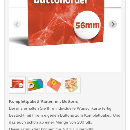
< /picture>
< /pi
Komplettpaket! Karten mit Buttons
Bei uns erhalten Sie Ihre individuelle Wunschkarte fertig
bestückt mit Ihrem eigenen Buttons zum Komplettpaket. Und
das auch schon ab einer Menge von 200 Stk.
Diese Produktart können Sie NICHT overnight