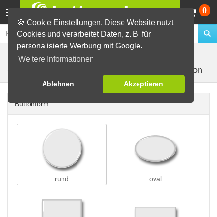
Wa
0
🍪 Cookie Einstellungen. Diese Website nutzt
Cookies und verarbeitet Daten, z. B. für
personalisierte Werbung mit Google.
Buttons erstellen
Buttons auf Karten
auf Postkarten
Weitere Informationen
mit 1 Button
(A6)
Ablehnen
Akzeptieren
Buttonform
rund
oval