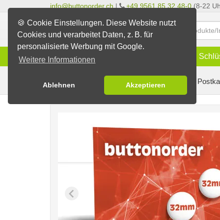
info@buttonorder.ch
|
+49 9561 85 32 48-0
(8-22 Uh
🍪 Cookie Einstellungen. Diese Website nutzt
Cookies und verarbeitet Daten, z. B. für
personalisierte Werbung mit Google.
Infos
Buttons
Magnete
Schlü
Weitere Informationen
Buttons erstellen
Buttons auf Karten
auf Postka
Ablehnen
Akzeptieren