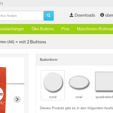
r)
Downloads
über
sselanhänger
Öko-Buttons
Pins
Maschinen+Rohmate
mit 2 Buttons
rten (A6)
Buttonform
rund
oval
quadratisc
Dieses Produkt gibt es in den folgenden Aus