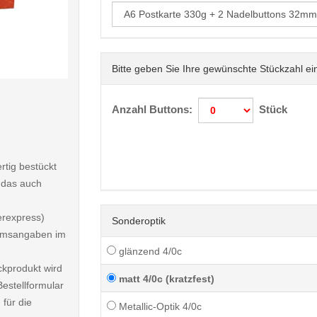
Bitte geben Sie Ihre gewünschte Stückzahl ei
< /picture>
Anzahl Buttons:
Stück
rtig bestückt
 das auch
erexpress)
Sonderoptik
atumsangaben im
glänzend 4/0c
ckprodukt wird
matt 4/0c (kratzfest)
estellformular
 für die
Metallic-Optik 4/0c