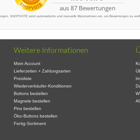
gen. SHOPVOTE setzt automatische und manuelle Massnahmen ein, um Bewertungen zu verifiz
Weitere Informationen
Ü
Mein Account
Ko
Lieferzeiten + Zahlungsarten
Ü
Preisliste
I
Wiederverkäufer-Konditionen
D
Buttons bestellen
W
Magnete bestellen
A
Pins bestellen
Öko-Buttons bestellen
Fertig-Sortiment