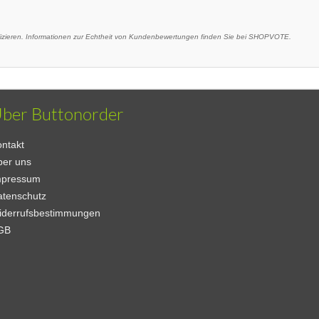
ieren. Informationen zur Echtheit von Kundenbewertungen finden Sie bei SHOPVOTE.
ber Buttonorder
ntakt
ber uns
mpressum
atenschutz
iderrufsbestimmungen
GB