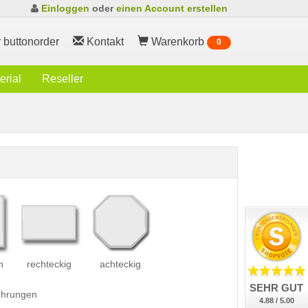
Einloggen
oder
einen Account erstellen
 buttonorder
Kontakt
Warenkorb
0
rial
Reseller
h
rechteckig
achteckig
SEHR GUT
führungen
4.88 / 5.00