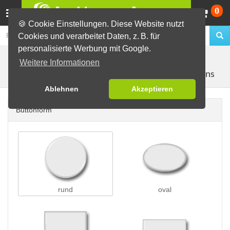
Wa
0
🍪 Cookie Einstellungen. Diese Website nutzt
Cookies und verarbeitet Daten, z. B. für
personalisierte Werbung mit Google.
Buttons erstellen
Buttons auf Karten
auf Postkarten
Weitere Informationen
mit 2 Buttons
(A6)
Ablehnen
Akzeptieren
Buttonform
rund
oval