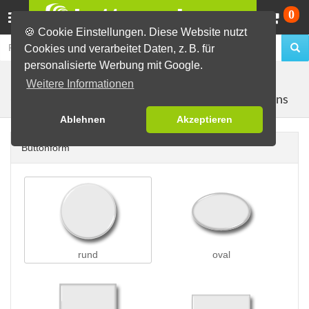
Wa
0
🍪 Cookie Einstellungen. Diese Website nutzt
Cookies und verarbeitet Daten, z. B. für
personalisierte Werbung mit Google.
Buttons erstellen
Buttons auf Karten
auf Postkarten
Weitere Informationen
mit 3 Buttons
(A6)
Ablehnen
Akzeptieren
Buttonform
rund
oval