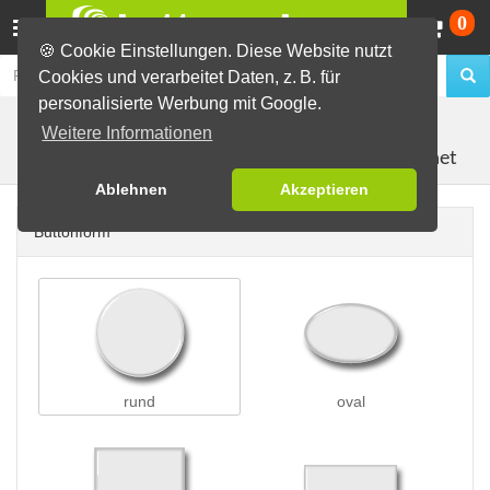
Wa
0
🍪 Cookie Einstellungen. Diese Website nutzt
Cookies und verarbeitet Daten, z. B. für
personalisierte Werbung mit Google.
Buttons erstellen
Öko-Buttons
Weitere Informationen
Öko-Buttons als Kühlschrankmagnet
Ablehnen
Akzeptieren
Buttonform
rund
oval