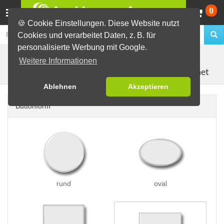
Wa
0
🍪 Cookie Einstellungen. Diese Website nutzt
Cookies und verarbeitet Daten, z. B. für
personalisierte Werbung mit Google.
Buttons erstellen
Magnetbuttons
Weitere Informationen
Öko-Buttons als Kühlschrankmagnet
Ablehnen
Akzeptieren
Buttonform
rund
oval