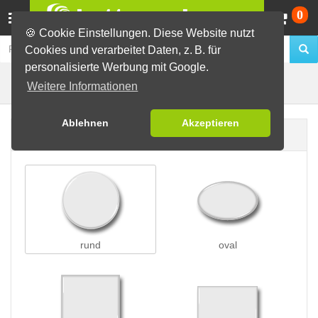
Wa
0
🍪 Cookie Einstellungen. Diese Website nutzt
Cookies und verarbeitet Daten, z. B. für
personalisierte Werbung mit Google.
Preisschleifen
Buttons erstellen
Weitere Informationen
Ablehnen
Akzeptieren
Buttonform
rund
oval