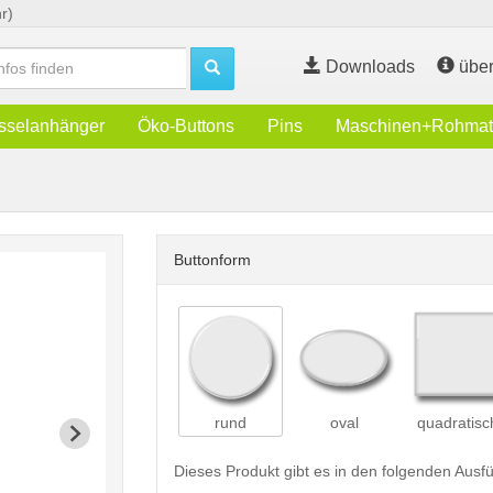
r)
Downloads
über
sselanhänger
Öko-Buttons
Pins
Maschinen+Rohmate
Buttonform
rund
oval
quadratisc
Dieses Produkt gibt es in den folgenden Aus