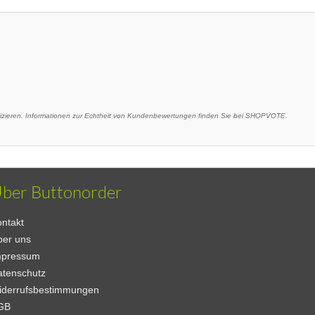
ieren. Informationen zur Echtheit von Kundenbewertungen finden Sie bei SHOPVOTE.
ber Buttonorder
ntakt
ber uns
mpressum
atenschutz
iderrufsbestimmungen
GB