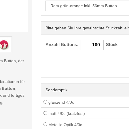
Bitte geben Sie Ihre gewünschte Stückzahl ei
< /picture>
Anzahl Buttons:
Stück
mm Button, der
inationen für
 Button
,
Sonderoptik
x und fertiges
g.
glänzend 4/0c
matt 4/0c (kratzfest)
Metallic-Optik 4/0c