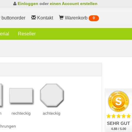
Einloggen
oder
einen Account erstellen
 buttonorder
Kontakt
Warenkorb
0
rial
Reseller
h
rechteckig
achteckig
SEHR GUT
führungen
4.88 / 5.00