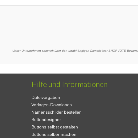
Unser Unternehmen sammelt über den unabhängigen Dienstleister SHOPVOTE Bewertun
Hilfe und Informationen
Dateivorgaben
Vorlagen-Downloads
Namensschilder bestellen
Buttondesigner
Buttons selbst gestalten
Buttons selber machen