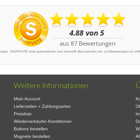
gen. SHOPVOTE setzt automatische und manuelle Massnahmen ein, um Bewertungen zu verifiz
Weitere Informationen
Ü
Mein Account
Ko
Lieferzeiten + Zahlungsarten
Ü
Preisliste
I
Wiederverkäufer-Konditionen
D
Buttons bestellen
W
Magnete bestellen
A