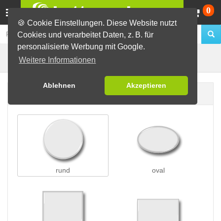
Wa
0
🍪 Cookie Einstellungen. Diese Website nutzt
Cookies und verarbeitet Daten, z. B. für
personalisierte Werbung mit Google.
Preisschleifen
Buttons erstellen
Weitere Informationen
Ablehnen
Akzeptieren
Buttonform
rund
oval