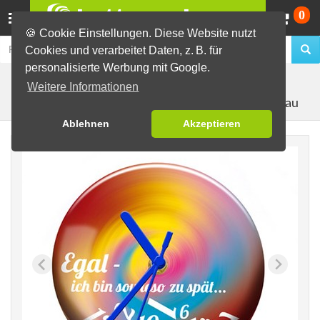
Wa
0
🍪 Cookie Einstellungen. Diese Website nutzt
Cookies und verarbeitet Daten, z. B. für
personalisierte Werbung mit Google.
Fertig-Sortiment
Uhren mit Motiv
Weitere Informationen
Button-Uhr Motiv "ZuSpät 2", Zeigerfarbe blau
Ablehnen
Akzeptieren