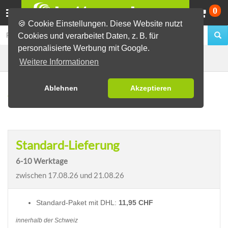
Wa
0
🍪 Cookie Einstellungen. Diese Website nutzt
Cookies und verarbeitet Daten, z. B. für
personalisierte Werbung mit Google.
Lieferzeiten, Kosten und Zahlungsarten
Weitere Informationen
Ablehnen
Akzeptieren
Versandkosten
Standard-Lieferung
6-10 Werktage
zwischen
17.08.26 und 21.08.26
Standard-Paket mit DHL:
11,95 CHF
innerhalb der Schweiz