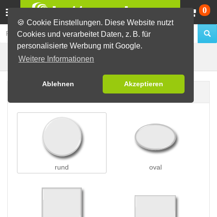
Wa
0
🍪 Cookie Einstellungen. Diese Website nutzt
Cookies und verarbeitet Daten, z. B. für
personalisierte Werbung mit Google.
Nadelbuttons
Buttons erstellen
Weitere Informationen
Ablehnen
Akzeptieren
Buttonform
rund
oval