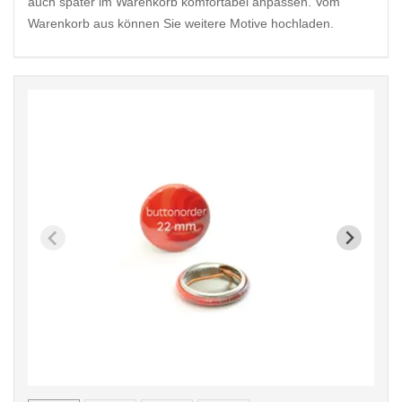
auch später im Warenkorb komfortabel anpassen. Vom
Warenkorb aus können Sie weitere Motive hochladen.
< /picture>
< /pi