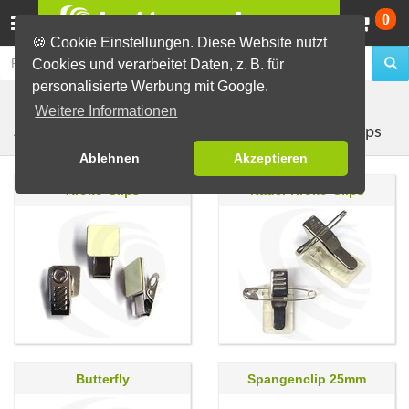
Wa
0
🍪 Cookie Einstellungen. Diese Website nutzt
Cookies und verarbeitet Daten, z. B. für
personalisierte Werbung mit Google.
Buttons selber machen
Material zur Buttonherstellung
Weitere Informationen
Clips
Zubehör
Ablehnen
Akzeptieren
Kroko-Clips
Nadel-Kroko-Clips
Butterfly
Spangenclip 25mm