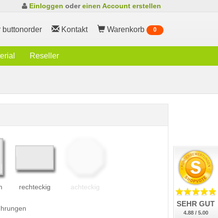
Einloggen
oder
einen Account erstellen
 buttonorder
Kontakt
Warenkorb
0
rial
Reseller
h
rechteckig
achteckig
SEHR GUT
führungen
4.88 / 5.00