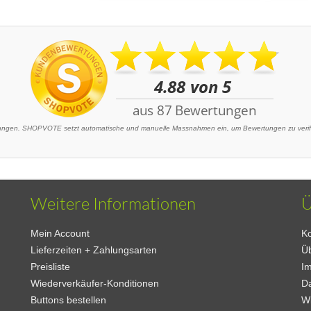
gen. SHOPVOTE setzt automatische und manuelle Massnahmen ein, um Bewertungen zu verifiz
Weitere Informationen
Ü
Mein Account
Ko
Lieferzeiten + Zahlungsarten
Ü
Preisliste
I
Wiederverkäufer-Konditionen
D
Buttons bestellen
W