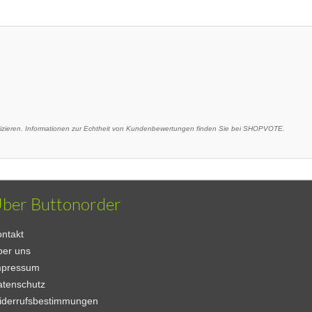
ieren. Informationen zur Echtheit von Kundenbewertungen finden Sie bei SHOPVOTE.
ber Buttonorder
ntakt
ber uns
mpressum
atenschutz
iderrufsbestimmungen