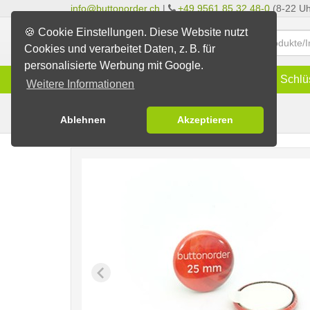
info@buttonorder.ch
|
+49 9561 85 32 48-0
(8-22 Uh
🍪 Cookie Einstellungen. Diese Website nutzt
Cookies und verarbeitet Daten, z. B. für
personalisierte Werbung mit Google.
Infos
Buttons
Magnete
Schlü
Weitere Informationen
Klett- u. Klebebutton
Buttons erstellen
Ablehnen
Akzeptieren