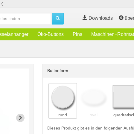
r)
Downloads
über
sselanhänger
Öko-Buttons
Pins
Maschinen+Rohmate
Buttonform
rund
oval
quadratisc
Dieses Produkt gibt es in den folgenden Aus