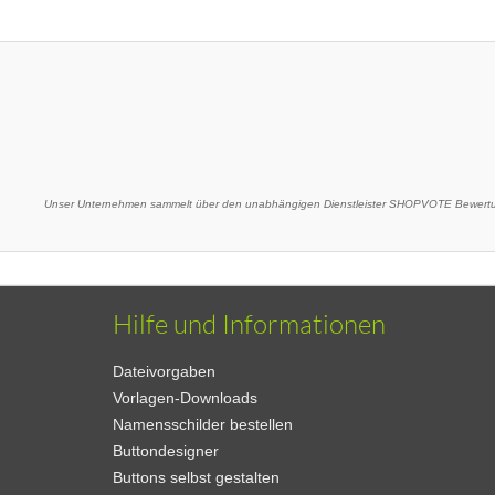
Unser Unternehmen sammelt über den unabhängigen Dienstleister SHOPVOTE Bewertun
Hilfe und Informationen
Dateivorgaben
Vorlagen-Downloads
Namensschilder bestellen
Buttondesigner
Buttons selbst gestalten