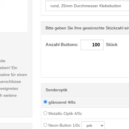
Bitte geben Sie Ihre gewünschte Stückzahl ei
< /picture>
Anzahl Buttons:
Stück
ite
leben! Ein
native für einen
tverschlüsse
geeignetes
Sonderoptik
h weitere
glänzend 4/0c
Metallic-Optik 4/0c
Neon-Button 1/0c