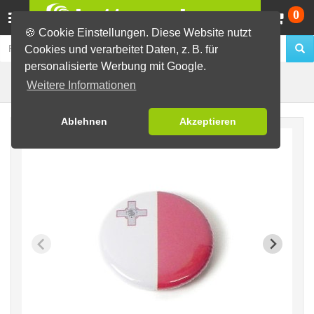
Wa
0
🍪 Cookie Einstellungen. Diese Website nutzt
Cookies und verarbeitet Daten, z. B. für
personalisierte Werbung mit Google.
Malta
Fertig-Sortiment
Flaggen
Weitere Informationen
Ablehnen
Akzeptieren