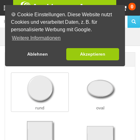
Wa
0
🍪 Cookie Einstellungen. Diese Website nutzt
Cookies und verarbeitet Daten, z. B. für
personalisierte Werbung mit Google.
Butterfly-Buttons
Buttons erstellen
Weitere Informationen
Ablehnen
Akzeptieren
Buttonform
rund
oval