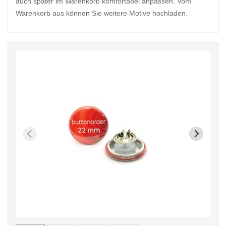
auch später im Warenkorb komfortabel anpassen. Vom
Warenkorb aus können Sie weitere Motive hochladen.
< /picture>
< /pi