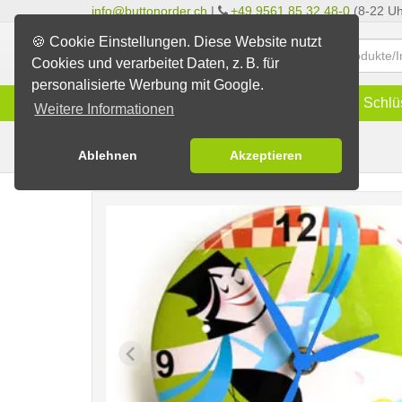
info@buttonorder.ch
|
+49 9561 85 32 48-0
(8-22 Uh
🍪 Cookie Einstellungen. Diese Website nutzt
Cookies und verarbeitet Daten, z. B. für
personalisierte Werbung mit Google.
Infos
Buttons
Magnete
Schlü
Weitere Informationen
Button-Uhren
Buttons erstellen
Ablehnen
Akzeptieren