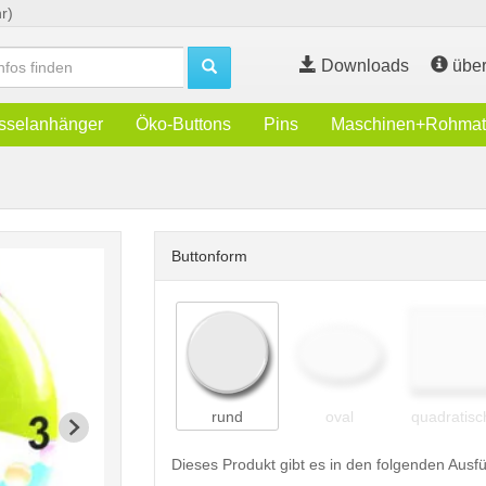
r)
Downloads
über
sselanhänger
Öko-Buttons
Pins
Maschinen+Rohmate
Buttonform
rund
oval
quadratisc
Dieses Produkt gibt es in den folgenden Aus