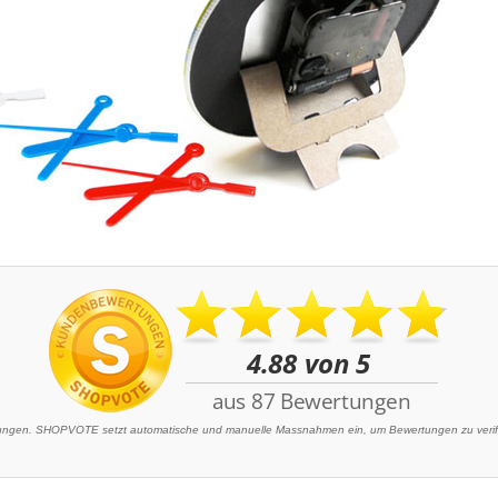
gen. SHOPVOTE setzt automatische und manuelle Massnahmen ein, um Bewertungen zu verifiz