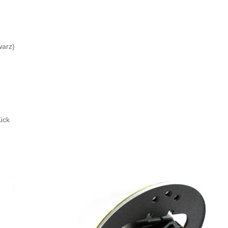
warz)
ück