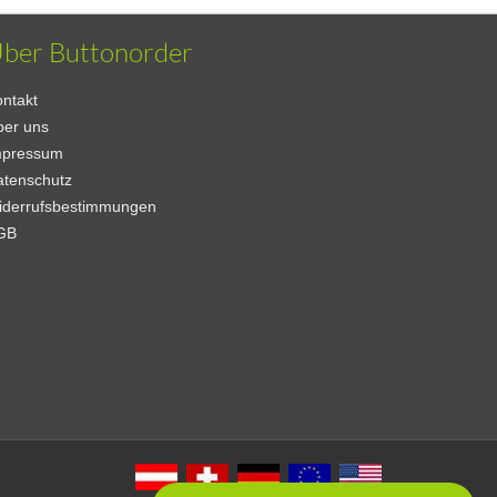
ber Buttonorder
ntakt
ber uns
mpressum
atenschutz
iderrufsbestimmungen
GB