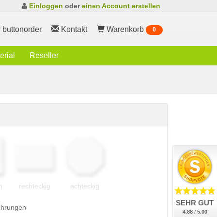
Einloggen
oder
einen Account erstellen
 buttonorder
Kontakt
Warenkorb
0
rial
Reseller
h
rechteckig
achteckig
SEHR GUT
führungen
4.88 / 5.00