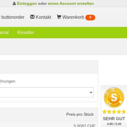
Einloggen
oder
einen Account erstellen
 buttonorder
Kontakt
Warenkorb
0
rial
Reseller
führungen
Preis pro Stück
SEHR GUT
4.88 / 5.00
5.8082
CHF