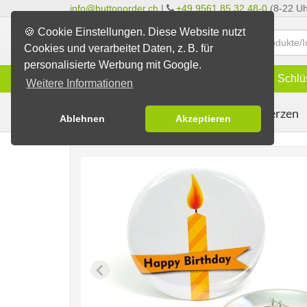
info@buttonorder.ch
|
+49 9561 85 32 48-0
(8-22 Uh
🍪 Cookie Einstellungen. Diese Website nutzt
Cookies und verarbeitet Daten, z. B. für
personalisierte Werbung mit Google.
Infos
Buttons
Magnete
Schlü
Weitere Informationen
Motiv Kerzen
Fertig-Sortiment
Geburtstage
Ablehnen
Akzeptieren