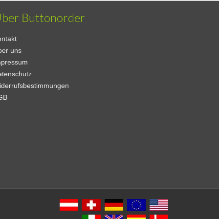
ber Buttonorder
ntakt
ber uns
mpressum
atenschutz
iderrufsbestimmungen
GB