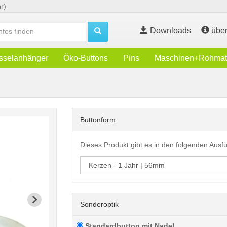
r)
Downloads
über
sselanhänger
Öko-Buttons
Pins
Maschinen+Rohmate
Buttonform
Dieses Produkt gibt es in den folgenden Aus
Sonderoptik
Standardbutton mit Nadel