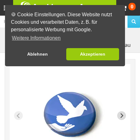
Wa
0
🍪 Cookie Einstellungen. Diese Website nutzt
Cookies und verarbeitet Daten, z. B. für
personalisierte Werbung mit Google.
Fertig-Sortiment
Buttons für den Frieden
Weitere Informationen
Taube auf Blau
Ablehnen
Akzeptieren