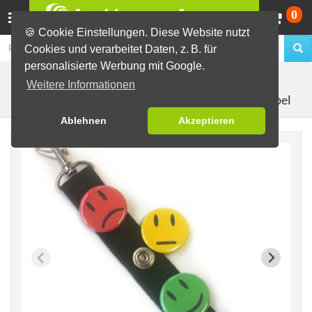
Wa
0
🍪 Cookie Einstellungen. Diese Website nutzt
Cookies und verarbeitet Daten, z. B. für
personalisierte Werbung mit Google.
Buttons erstellen
Buttons mit Druckknopf
Sets
Weitere Informationen
Schlüsselband mit Smiley-Ampel
Ablehnen
Akzeptieren