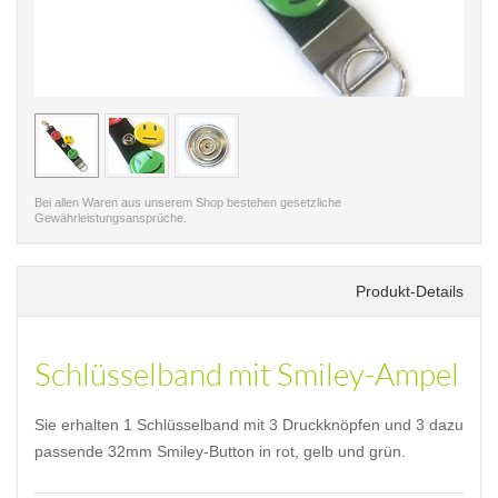
< /picture>
< /pi
Bei allen Waren aus unserem Shop bestehen gesetzliche
Gewährleistungsansprüche.
Produkt-Details
Schlüsselband mit Smiley-Ampel
Sie erhalten 1 Schlüsselband mit 3 Druckknöpfen und 3 dazu
passende 32mm Smiley-Button in rot, gelb und grün.