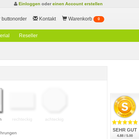
Einloggen
oder
einen Account erstellen
 buttonorder
Kontakt
Warenkorb
0
rial
Reseller
h
rechteckig
achteckig
SEHR GUT
führungen
4.88 / 5.00