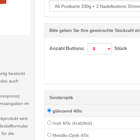
Bitte geben Sie Ihre gewünschte Stückzahl ei
< /picture>
Anzahl Buttons:
Stück
rtig bestückt
 das auch
erexpress)
Sonderoptik
atumsangaben im
glänzend 4/0c
ckprodukt wird
matt 4/0c (kratzfest)
estellformular
 für die
Metallic-Optik 4/0c