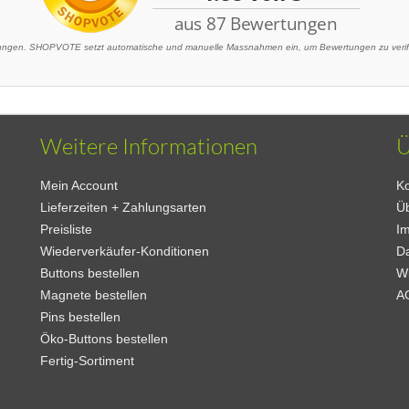
gen. SHOPVOTE setzt automatische und manuelle Massnahmen ein, um Bewertungen zu verifiz
Weitere Informationen
Ü
Mein Account
Ko
Lieferzeiten + Zahlungsarten
Ü
Preisliste
I
Wiederverkäufer-Konditionen
D
Buttons bestellen
W
Magnete bestellen
A
Pins bestellen
Öko-Buttons bestellen
Fertig-Sortiment