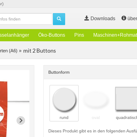
r)
Downloads
über
sselanhänger
Öko-Buttons
Pins
Maschinen+Rohmate
mit 2 Buttons
rten (A6)
Buttonform
rund
oval
quadratisc
Dieses Produkt gibt es in den folgenden Aus