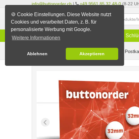
info@buttonorder.ch
|
+49 9561 85 32 48-0
(8-22 Uh
🍪 Cookie Einstellungen. Diese Website nutzt
Cookies und verarbeitet Daten, z. B. für
personalisierte Werbung mit Google.
Infos
Buttons
Magnete
Schlü
Weitere Informationen
Buttons erstellen
Buttons auf Karten
auf Postka
Ablehnen
Akzeptieren