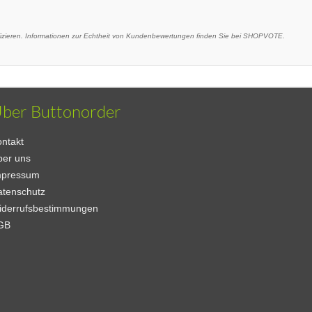
ieren. Informationen zur Echtheit von Kundenbewertungen finden Sie bei SHOPVOTE.
ber Buttonorder
ntakt
ber uns
mpressum
atenschutz
iderrufsbestimmungen
GB